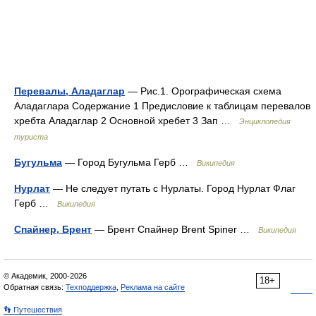
Перевалы, Аладаглар
— Рис.1. Орографическая схема
Аладаглара Содержание 1 Предисловие к таблицам перевалов
хребта Аладаглар 2 Основной хребет 3 Зап …
Энциклопедия
туриста
Бугульма
— Город Бугульма Герб …
Википедия
Нурлат
— Не следует путать с Нурлаты. Город Нурлат Флаг
Герб …
Википедия
Спайнер, Брент
— Брент Спайнер Brent Spiner …
Википедия
© Академик, 2000-2026
18+
Обратная связь:
Техподдержка
,
Реклама на сайте
👣 Путешествия