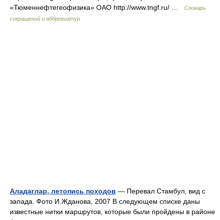
«Тюменнефтегеофизика» ОАО http://www.tngf.ru/​ …
Словарь
сокращений и аббревиатур
Аладаглар, летопись походов
— Перевал Стамбул, вид с
запада. Фото И.Жданова, 2007 В следующем списке даны
известные нитки маршрутов, которые были пройдены в районе